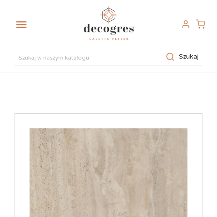

Szukaj