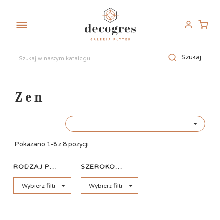

Szukaj
Zen

Pokazano 1-8 z 8 pozycji
RODZAJ PŁYTKI
SZEROKOŚĆ


Wybierz filtr
Wybierz filtr