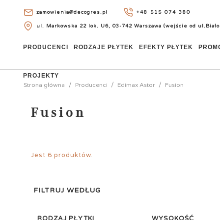
zamowienia@decogres.pl
+48 515 074 380
ul. Markowska 22 lok. U6, 03-742 Warszawa (wejście od ul.Biało
+48 515 074 380
PRODUCENCI
RODZAJE PŁYTEK
EFEKTY PŁYTEK
PROM
PROJEKTY
Strona główna
Producenci
Edimax Astor
Fusion
Fusion
Jest 6 produktów.
FILTRUJ WEDŁUG
RODZAJ PŁYTKI
WYSOKOŚĆ