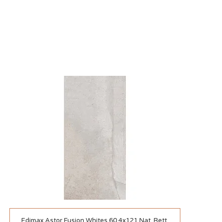
Szybki podgląd
Edimax Astor Fusion Whites 60.4x121 Nat. Rett.