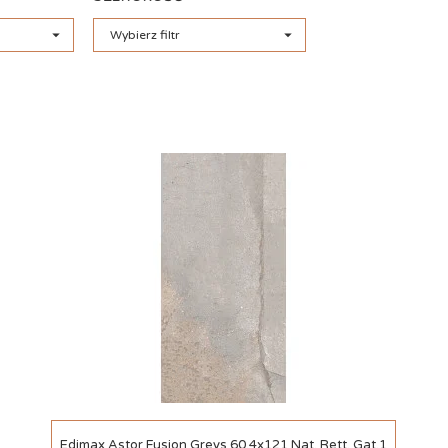


Wybierz filtr
Szybki podgląd
Edimax Astor Fusion Greys 60.4x121 Nat. Rett. Gat.1