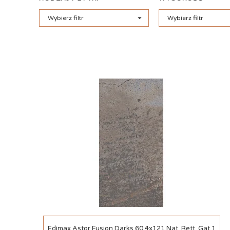

Wybierz filtr
Wybierz filtr
Szybki podgląd
Edimax Astor Fusion Darks 60.4x121 Nat. Rett. Gat.1