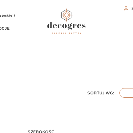
stockiej)
OCJE
SORTUJ WG:
SZEROKOŚĆ