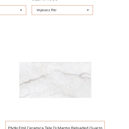


Wybierz filtr
Szybki podgląd
Płytki Emil Ceramica Tele Di Marmo Reloaded Quarzo