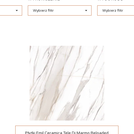


Wybierz filtr
Wybierz filtr
Szybki podgląd
Płytki Emil Ceramica Tele Di Marmo Reloaded