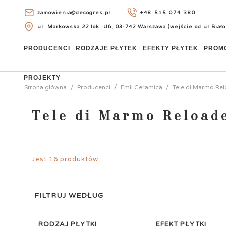
zamowienia@decogres.pl
+48 515 074 380
ul. Markowska 22 lok. U6, 03-742 Warszawa (wejście od ul.Biało
+48 515 074 380
PRODUCENCI
RODZAJE PŁYTEK
EFEKTY PŁYTEK
PROM
PROJEKTY
Strona główna
Producenci
Emil Ceramica
Tele di Marmo Re
Tele di Marmo Reload
Jest 16 produktów.
FILTRUJ WEDŁUG
RODZAJ PŁYTKI
EFEKT PŁYTKI