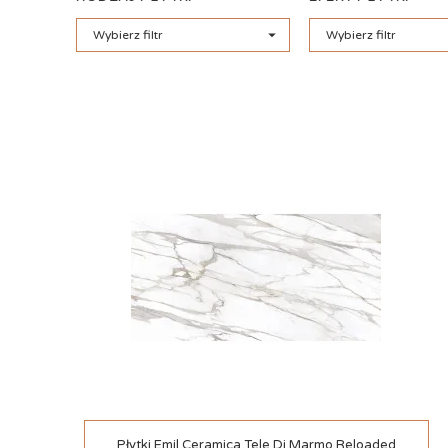

Wybierz filtr
Wybierz filtr
Szybki podgląd
Płytki Emil Ceramica Tele Di Marmo Reloaded