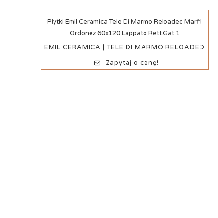
Szybki podgląd
Płytki Emil Ceramica Tele Di Marmo Reloaded Marfil
Ordonez 60x120 Lappato Rett.Gat.1
EMIL CERAMICA | TELE DI MARMO RELOADED
Zapytaj o cenę!