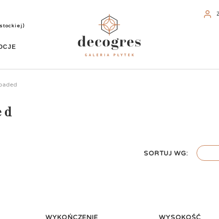
stockiej)
OCJE
loaded
ed
SORTUJ WG:
WYKOŃCZENIE
WYSOKOŚĆ