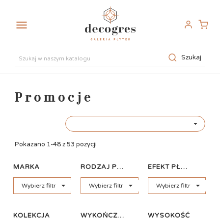

Szukaj
Promocje

Pokazano 1-48 z 53 pozycji
MARKA
RODZAJ PŁYTKI
EFEKT PŁYTKI



Wybierz filtr
Wybierz filtr
Wybierz filtr
KOLEKCJA
WYKOŃCZENIE
WYSOKOŚĆ