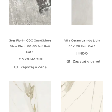
Gres Florim CDC Onyx&More
Villa Ceramica Indo Light
Silver Blend 80x80 Soft Rett
60x120 Rett. Gat.1
Gat.1
| INDO
| ONYX&MORE
Zapytaj o cenę!
Zapytaj o cenę!