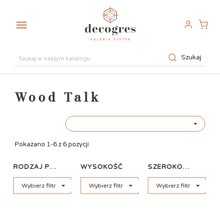

Szukaj
Wood Talk

Pokazano 1-6 z 6 pozycji
RODZAJ PŁYTKI
WYSOKOŚĆ
SZEROKOŚĆ



Wybierz filtr
Wybierz filtr
Wybierz filtr