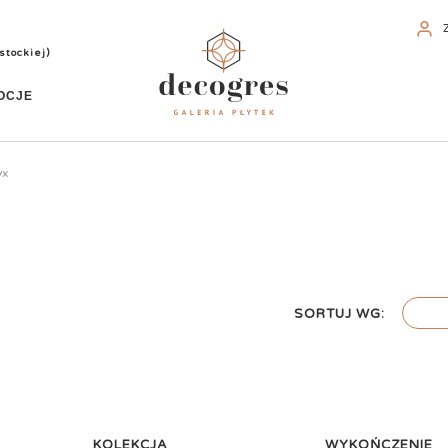
stockiej)
OCJE
yx
SORTUJ WG:
KOLEKCJA
WYKOŃCZENIE