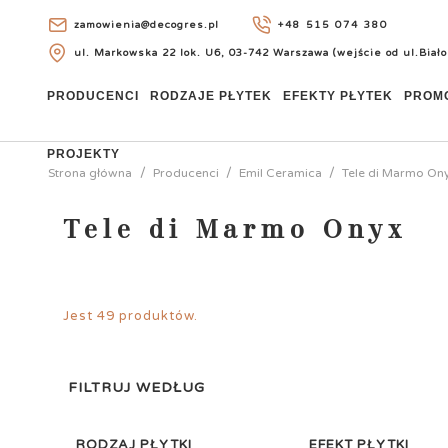
zamowienia@decogres.pl
+48 515 074 380
ul. Markowska 22 lok. U6, 03-742 Warszawa (wejście od ul.Biało
+48 515 074 380
PRODUCENCI
RODZAJE PŁYTEK
EFEKTY PŁYTEK
PROM
PROJEKTY
Strona główna
Producenci
Emil Ceramica
Tele di Marmo On
Tele di Marmo Onyx
Jest 49 produktów.
FILTRUJ WEDŁUG
RODZAJ PŁYTKI
EFEKT PŁYTKI