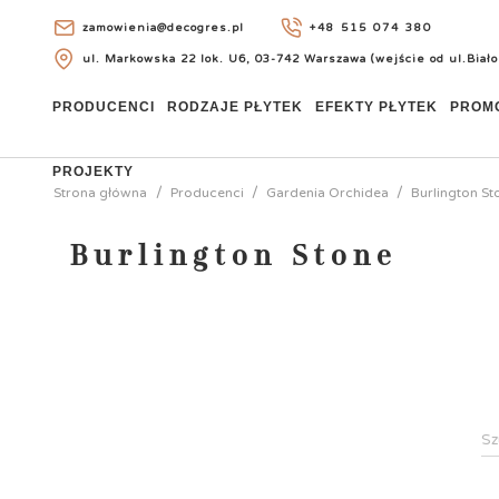
zamowienia@decogres.pl
+48 515 074 380
ul. Markowska 22 lok. U6, 03-742 Warszawa (wejście od ul.Biało
+48 515 074 380
PRODUCENCI
RODZAJE PŁYTEK
EFEKTY PŁYTEK
PROM
PROJEKTY
Strona główna
Producenci
Gardenia Orchidea
Burlington St
Burlington Stone