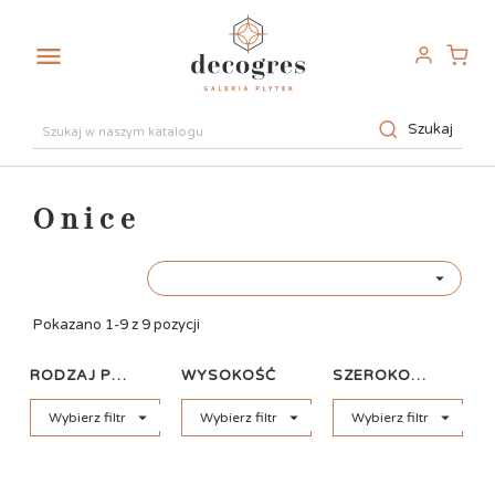

Szukaj
Onice

Pokazano 1-9 z 9 pozycji
RODZAJ PŁYTKI
WYSOKOŚĆ
SZEROKOŚĆ



Wybierz filtr
Wybierz filtr
Wybierz filtr