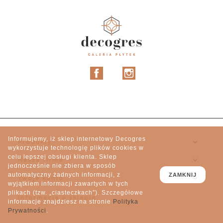
Facebook
Instagram
Informujemy, iż sklep internetowy Decogres

Produkty
wykorzystuje technologię plików cookies w
celu lepszej obsługi klienta. Sklep

Nasza firma
jednocześnie nie zbiera w sposób
automatyczny żadnych informacji, z
ZAMKNIJ

Twoje konto
wyjątkiem informacji zawartych w tych
plikach (tzw. „ciasteczkach”). Szczegółowe
Informacja o sklepie
informacje znajdziesz na stronie
Polityka
Prywatności
.