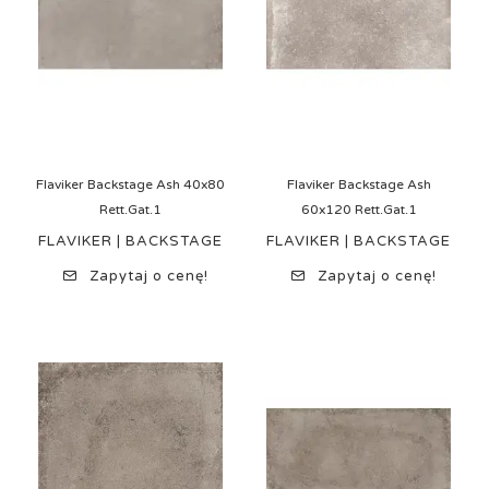
Flaviker Backstage Ash 40x80
Flaviker Backstage Ash
Rett.Gat.1
60x120 Rett.Gat.1
FLAVIKER | BACKSTAGE
FLAVIKER | BACKSTAGE
Zapytaj o cenę!
Zapytaj o cenę!