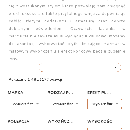
się z wyszukanym stylem które pozwalają nam osiągnąć
efekt luksusu ale także przytulnego wnętrza dopełniając
całóść złotymi dodatkami i armaturą oraz dobrze
dobranym oświetleniem. Oczywiście łazienka w
marmurze nie zawsze musi wyglądać luksusowo, możemy
do aranżacji wykorzystać płytki imitujące marmur w
matowym wykończeniu i efekt końcowy będzie zupełnie
inny.

Pokazano 1-48 z 1177 pozycji
MARKA
RODZAJ PŁYTKI
EFEKT PŁYTKI



Wybierz filtr
Wybierz filtr
Wybierz filtr
KOLEKCJA
WYKOŃCZENIE
WYSOKOŚĆ