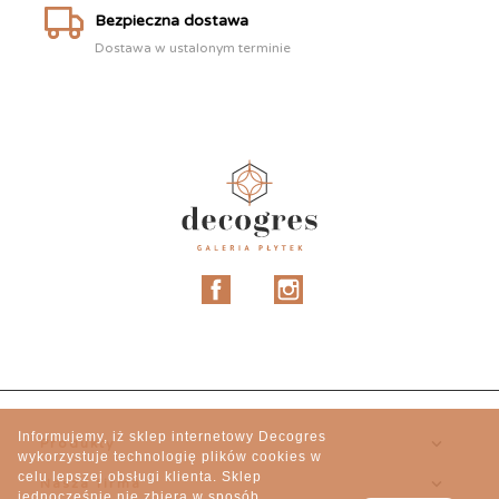
Bezpieczna dostawa
Dostawa w ustalonym terminie
Facebook
Instagram
Informujemy, iż sklep internetowy Decogres

Produkty
wykorzystuje technologię plików cookies w
celu lepszej obsługi klienta. Sklep

Nasza firma
jednocześnie nie zbiera w sposób