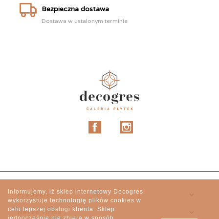
Bezpieczna dostawa
Dostawa w ustalonym terminie
Facebook
Instagram
Informujemy, iż sklep internetowy Decogres

Produkty
wykorzystuje technologię plików cookies w
celu lepszej obsługi klienta. Sklep

Nasza firma
jednocześnie nie zbiera w sposób