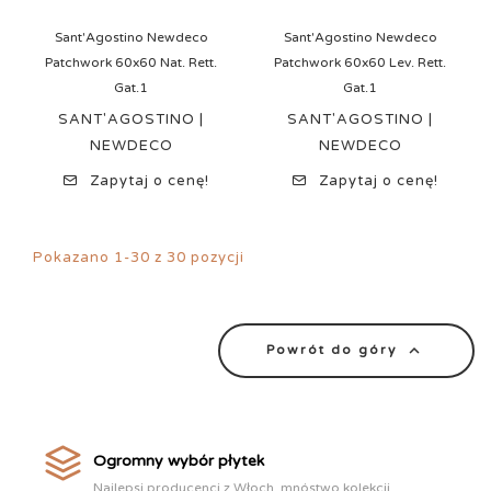
Sant'Agostino Newdeco
Sant'Agostino Newdeco
Patchwork 60x60 Nat. Rett.
Patchwork 60x60 Lev. Rett.
Gat.1
Gat.1
SANT'AGOSTINO |
SANT'AGOSTINO |
NEWDECO
NEWDECO
Zapytaj o cenę!
Zapytaj o cenę!
Pokazano 1-30 z 30 pozycji

Powrót do góry
Ogromny wybór płytek
Najlepsi producenci z Włoch, mnóstwo kolekcji