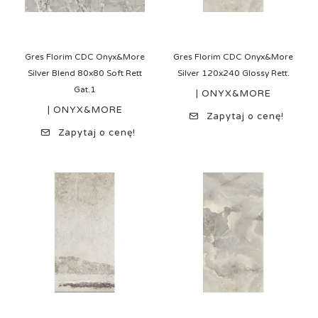
Gres Florim CDC Onyx&More
Gres Florim CDC Onyx&More
Silver Blend 80x80 Soft Rett
Silver 120x240 Glossy Rett.
Gat.1
| ONYX&MORE
| ONYX&MORE
Zapytaj o cenę!
Zapytaj o cenę!