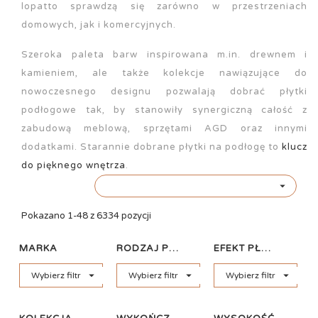
lopatto sprawdzą się zarówno w przestrzeniach
domowych, jak i komercyjnych.
Szeroka paleta barw inspirowana m.in. drewnem i
kamieniem, ale także kolekcje nawiązujące do
nowoczesnego designu pozwalają dobrać płytki
podłogowe tak, by stanowiły synergiczną całość z
zabudową meblową, sprzętami AGD oraz innymi
dodatkami. Starannie dobrane płytki na podłogę to
klucz
do pięknego wnętrza
.

Pokazano 1-48 z 6334 pozycji
MARKA
RODZAJ PŁYTKI
EFEKT PŁYTKI



Wybierz filtr
Wybierz filtr
Wybierz filtr