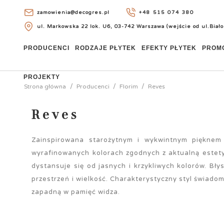
zamowienia@decogres.pl
+48 515 074 380
ul. Markowska 22 lok. U6, 03-742 Warszawa (wejście od ul.Biało
+48 515 074 380
PRODUCENCI
RODZAJE PŁYTEK
EFEKTY PŁYTEK
PROM
PROJEKTY
Strona główna
Producenci
Florim
Reves
Reves
Zainspirowana starożytnym i wykwintnym pięknem 
wyrafinowanych kolorach zgodnych z aktualną estetyką
dystansuje się od jasnych i krzykliwych kolorów. Błys
przestrzeń i wielkość. Charakterystyczny styl świado
zapadną w pamięć widza.