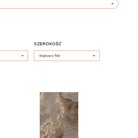

SZEROKOŚĆ


Wybierz filtr