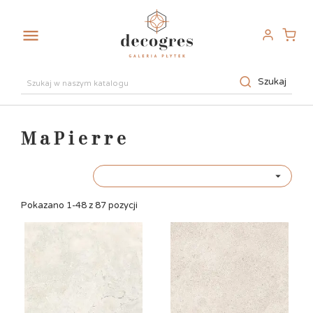

Szukaj
MaPierre

Pokazano 1-48 z 87 pozycji