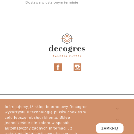
Dostawa w ustalonym terminie
Facebook
Instagram
Informujemy, iż sklep internetowy Decogres

Produkty
wykorzystuje technologię plików cookies w
celu lepszej obsługi klienta. Sklep

Nasza firma
jednocześnie nie zbiera w sposób
automatyczny żadnych informacji, z
ZAMKNIJ

Twoje konto
wyjątkiem informacji zawartych w tych