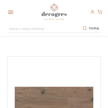

Szukaj