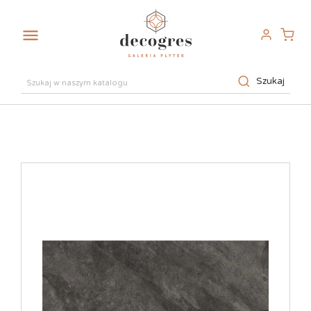

Szukaj