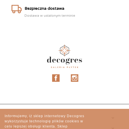
Bezpieczna dostawa
Dostawa w ustalonym terminie
Facebook
Instagram
Informujemy, iż sklep internetowy Decogres

Produkty
wykorzystuje technologię plików cookies w
celu lepszej obsługi klienta. Sklep

Nasza firma