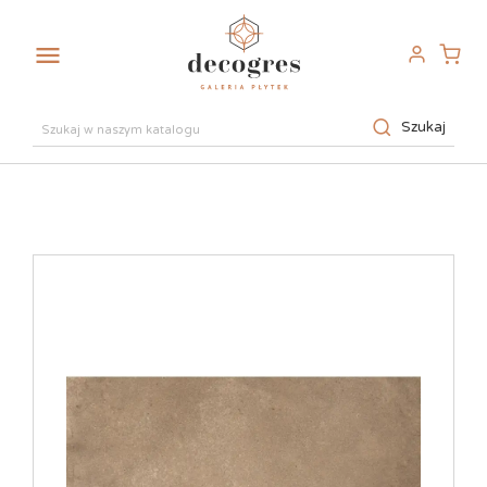

Szukaj