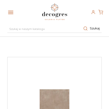

Szukaj