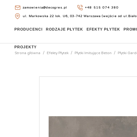
zamowienia@decogres.pl
+48 515 074 380
ul. Markowska 22 lok. U6, 03-742 Warszawa (wejście od ul.Biało
+48 515 074 380
PRODUCENCI
RODZAJE PŁYTEK
EFEKTY PŁYTEK
PROM
PROJEKTY
Strona główna
Efekty Płytek
Płytki Imitujące Beton
Płytki Gar