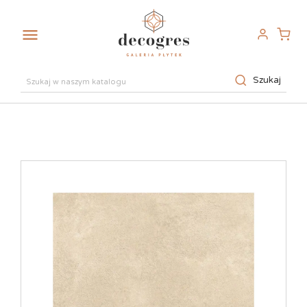

Szukaj