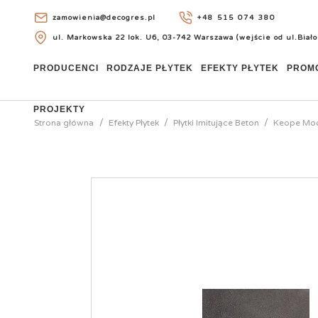
zamowienia@decogres.pl
+48 515 074 380
ul. Markowska 22 lok. U6, 03-742 Warszawa (wejście od ul.Biało
+48 515 074 380
PRODUCENCI
RODZAJE PŁYTEK
EFEKTY PŁYTEK
PROM
PROJEKTY
Strona główna
Efekty Płytek
Płytki Imitujące Beton
Keope Moo