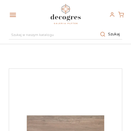

Szukaj