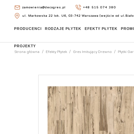
zamowienia@decogres.pl
+48 515 074 380
ul. Markowska 22 lok. U6, 03-742 Warszawa (wejście od ul.Biało
+48 515 074 380
PRODUCENCI
RODZAJE PŁYTEK
EFEKTY PŁYTEK
PROM
PROJEKTY
Strona główna
Efekty Płytek
Gres Imitujący Drewno
Płytki Ga