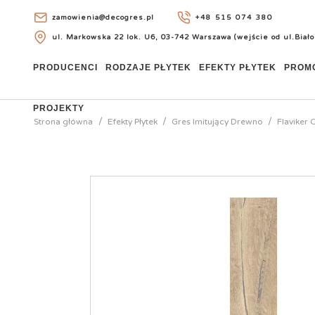
zamowienia@decogres.pl
+48 515 074 380
ul. Markowska 22 lok. U6, 03-742 Warszawa (wejście od ul.Biało
+48 515 074 380
PRODUCENCI
RODZAJE PŁYTEK
EFEKTY PŁYTEK
PROM
PROJEKTY
Strona główna
Efekty Płytek
Gres Imitujący Drewno
Flaviker