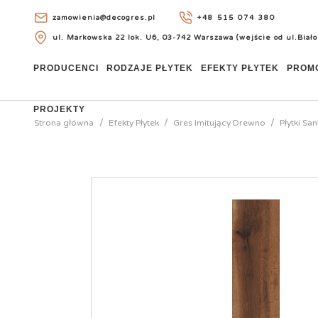
zamowienia@decogres.pl
+48 515 074 380
ul. Markowska 22 lok. U6, 03-742 Warszawa (wejście od ul.Biało
+48 515 074 380
PRODUCENCI
RODZAJE PŁYTEK
EFEKTY PŁYTEK
PROM
PROJEKTY
Strona główna
Efekty Płytek
Gres Imitujący Drewno
Płytki S