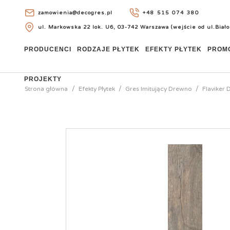
zamowienia@decogres.pl
+48 515 074 380
ul. Markowska 22 lok. U6, 03-742 Warszawa (wejście od ul.Biało
+48 515 074 380
PRODUCENCI
RODZAJE PŁYTEK
EFEKTY PŁYTEK
PROM
PROJEKTY
Strona główna
Efekty Płytek
Gres Imitujący Drewno
Flaviker