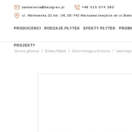
zamowienia@decogres.pl
+48 515 074 380
ul. Markowska 22 lok. U6, 03-742 Warszawa (wejście od ul.Biało
+48 515 074 380
PRODUCENCI
RODZAJE PŁYTEK
EFEKTY PŁYTEK
PROM
PROJEKTY
Strona główna
Efekty Płytek
Gres Imitujący Drewno
Sant'Ago