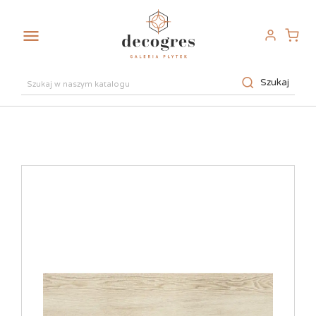

Szukaj