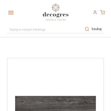

Szukaj