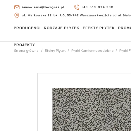
zamowienia@decogres.pl
+48 515 074 380
ul. Markowska 22 lok. U6, 03-742 Warszawa (wejście od ul.Biało
+48 515 074 380
PRODUCENCI
RODZAJE PŁYTEK
EFEKTY PŁYTEK
PROM
PROJEKTY
Strona główna
Efekty Płytek
Płytki Kamiennopodobne
Płytki