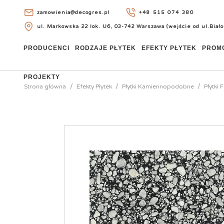
zamowienia@decogres.pl
+48 515 074 380
ul. Markowska 22 lok. U6, 03-742 Warszawa (wejście od ul.Biało
+48 515 074 380
PRODUCENCI
RODZAJE PŁYTEK
EFEKTY PŁYTEK
PROM
PROJEKTY
Strona główna
Efekty Płytek
Płytki Kamiennopodobne
Płytki