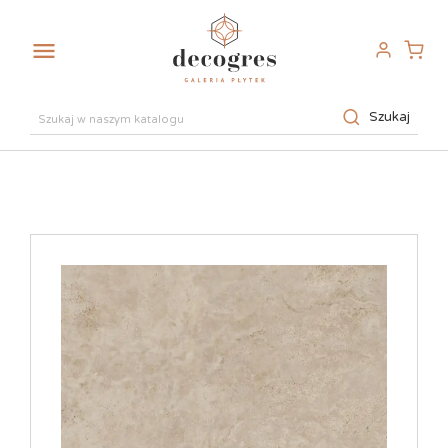

Szukaj