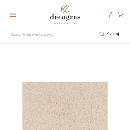

Szukaj