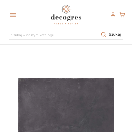

Szukaj