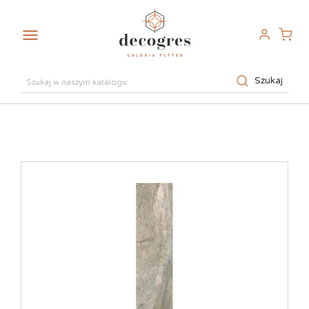

Szukaj