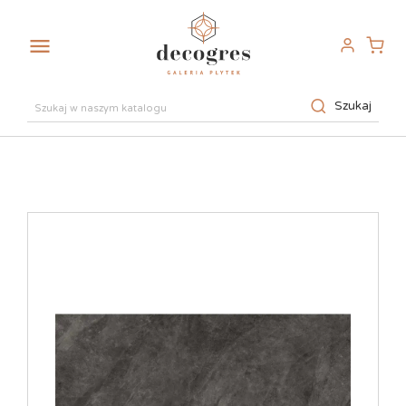

Szukaj