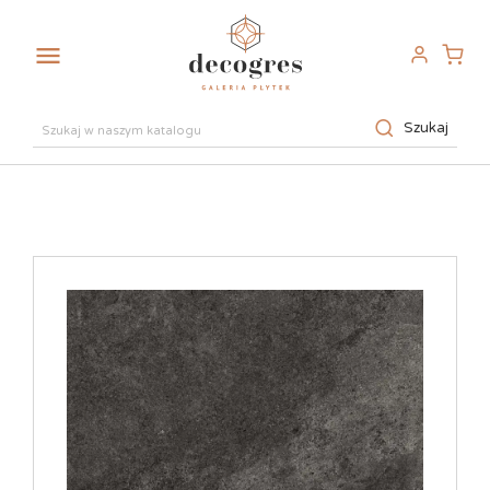

Szukaj