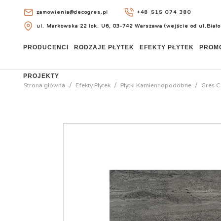
zamowienia@decogres.pl
+48 515 074 380
ul. Markowska 22 lok. U6, 03-742 Warszawa (wejście od ul.Biało
+48 515 074 380
PRODUCENCI
RODZAJE PŁYTEK
EFEKTY PŁYTEK
PROM
PROJEKTY
Strona główna
Efekty Płytek
Płytki Kamiennopodobne
Gres C