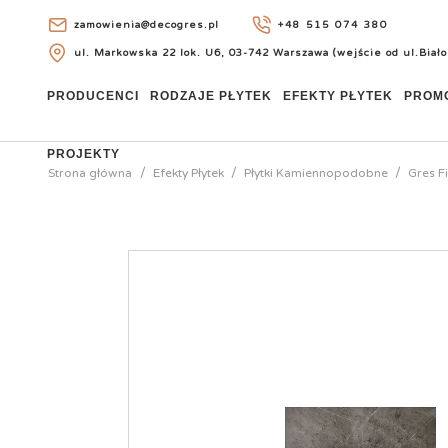
zamowienia@decogres.pl
+48 515 074 380
ul. Markowska 22 lok. U6, 03-742 Warszawa (wejście od ul.Biało
+48 515 074 380
PRODUCENCI
RODZAJE PŁYTEK
EFEKTY PŁYTEK
PROM
PROJEKTY
Strona główna
Efekty Płytek
Płytki Kamiennopodobne
Gres F