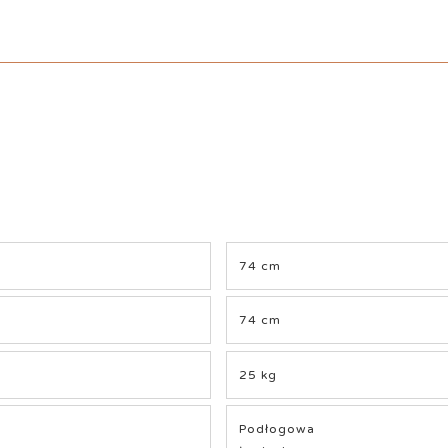
74 cm
74 cm
25 kg
Podłogowa