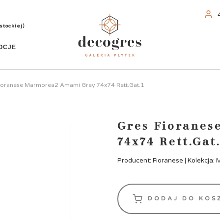
stockiej)
OCJE
ioranese Marmorea2 Amami Grey 74x74 Rett.Gat.1
Gres Fiorane
74x74 Rett.Gat
Producent: Fioranese | Kolekcja:
DODAJ DO KOS