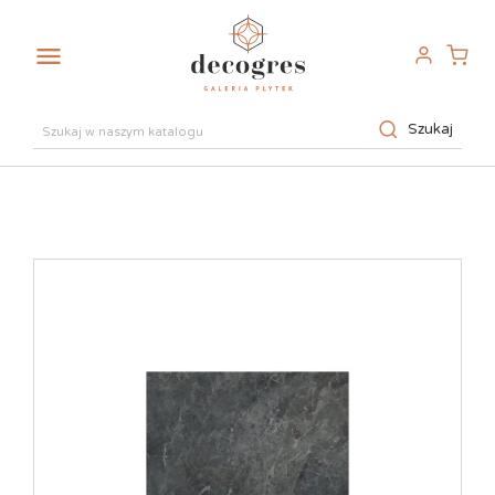

Szukaj