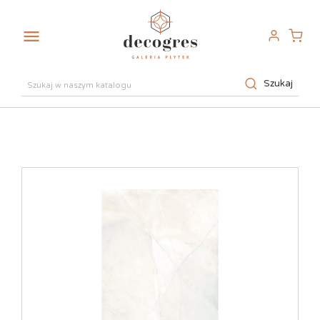

Szukaj