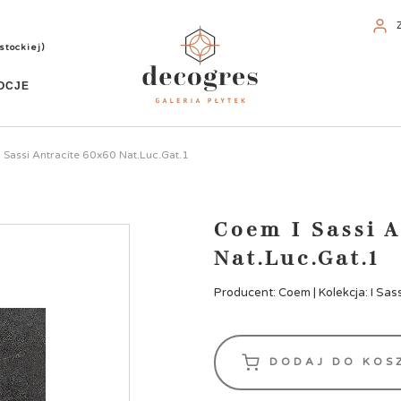
stockiej)
OCJE
 Sassi Antracite 60x60 Nat.Luc.Gat.1
Coem I Sassi A
Nat.Luc.Gat.1
Producent: Coem | Kolekcja: I Sass
DODAJ DO KOS