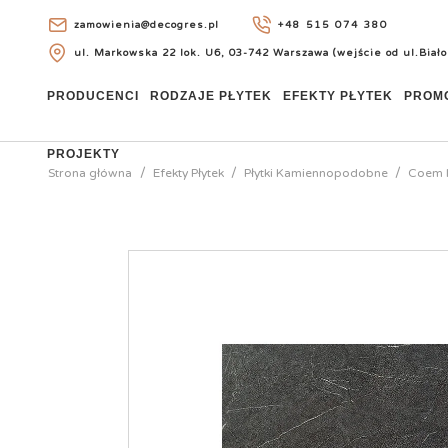
zamowienia@decogres.pl
+48 515 074 380
ul. Markowska 22 lok. U6, 03-742 Warszawa (wejście od ul.Biało
+48 515 074 380
PRODUCENCI
RODZAJE PŁYTEK
EFEKTY PŁYTEK
PROM
PROJEKTY
Strona główna
Efekty Płytek
Płytki Kamiennopodobne
Coem I