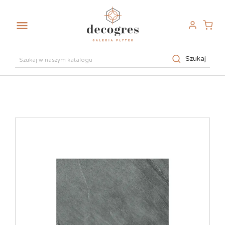

Szukaj