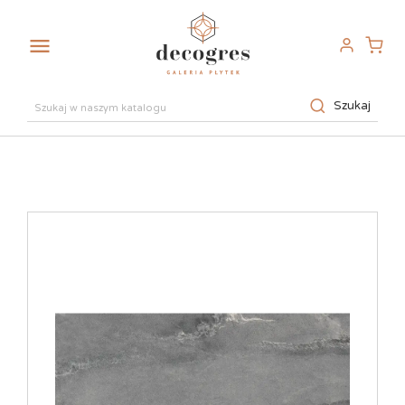

Szukaj