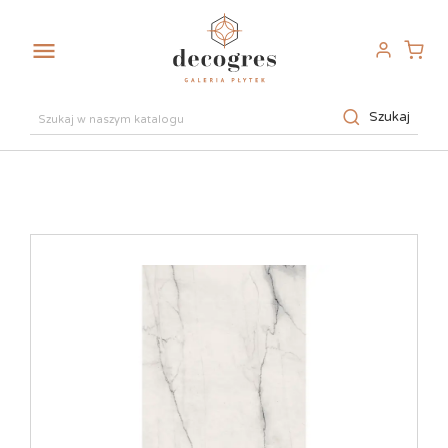

Szukaj